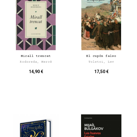
Mirall trencat
El cupón falso
Rodoreda, Mercè
Tolstoi, Lev
14,90 €
17,50 €