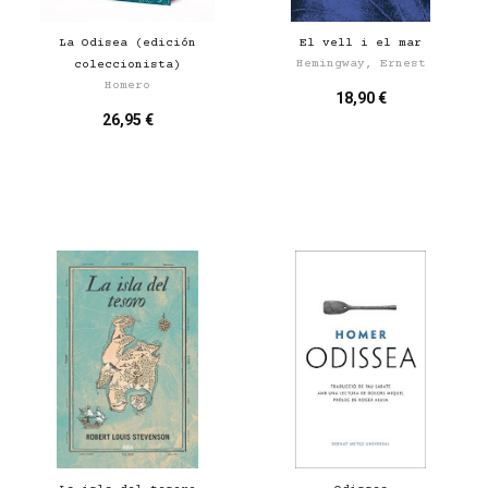
La Odisea (edición
El vell i el mar
Hemingway, Ernest
coleccionista)
Homero
18,90 €
26,95 €