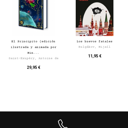
El Principito (edición
Los huevos fatales
Bulgákov, Mijaíl
ilustrada y animada por
Min...
11,95 €
Saint-Exupéry, Antoine de
29,95 €