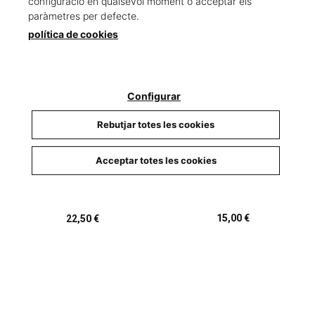
configuració en qualsevol moment o acceptar els
paràmetres per defecte.
política de cookies
Configurar
Rebutjar totes les cookies
Acceptar totes les cookies
Aventura de Tristany i
Les lents blaves
Du Maurier, Daphne
Isolda, L'
15,00 €
22,50 €