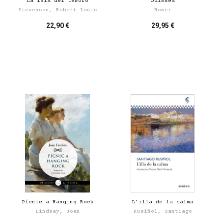
La isla del tesoro
Odissea
Stevenson, Robert Louis
Homer
22,90 €
29,95 €
Pícnic a Hanging Rock
L’illa de la calma
Lindsay, Joan
Rusiñol, Santiago