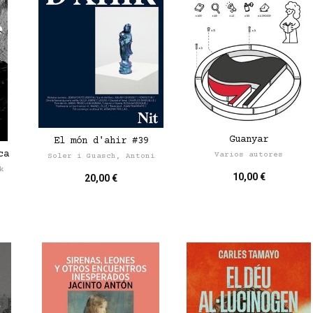
Guanyar
El món d'ahir #39
ca
Varios autores
Soler i Guasch, Antoni
k
10,00 €
20,00 €