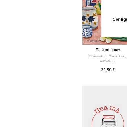
Config
El bon gust
Grasset i Foraster,
Xavie...
21,90 €