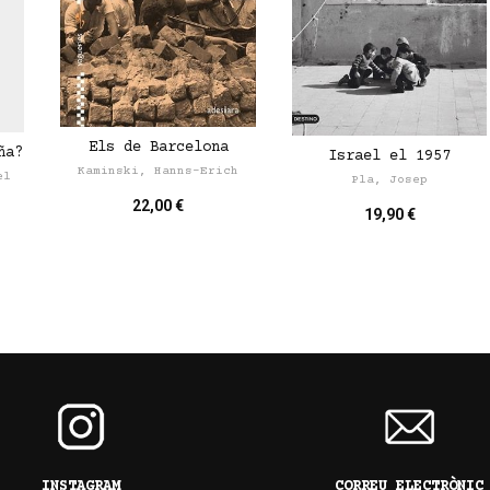
Els de Barcelona
ña?
Israel el 1957
Kaminski, Hanns-Erich
el
Pla, Josep
22,00 €
19,90 €
INSTAGRAM
CORREU ELECTRÒNIC