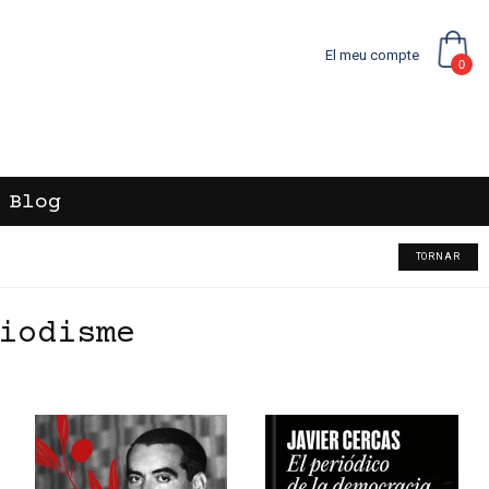
El meu compte
0
Blog
TORNAR
iodisme