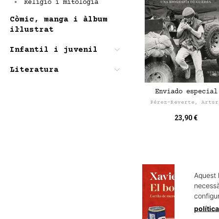
Religió i mitologia
Còmic, manga i àlbum
il·lustrat
Infantil i juvenil
Literatura
Enviado especial
Pérez-Reverte, Artur
23,90 €
Aquest 
necessàr
configu
polític