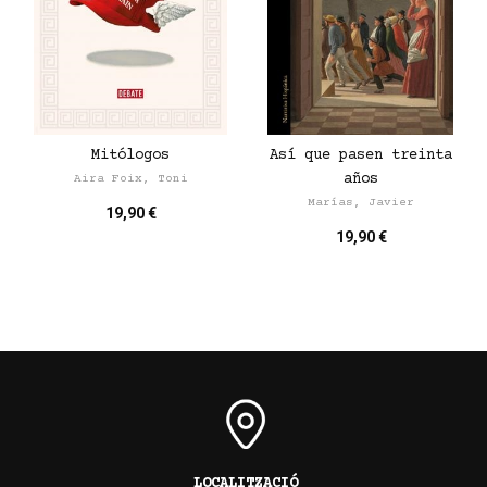
Mitólogos
Así que pasen treinta
años
Aira Foix, Toni
Marías, Javier
19,90 €
19,90 €
LOCALITZACIÓ