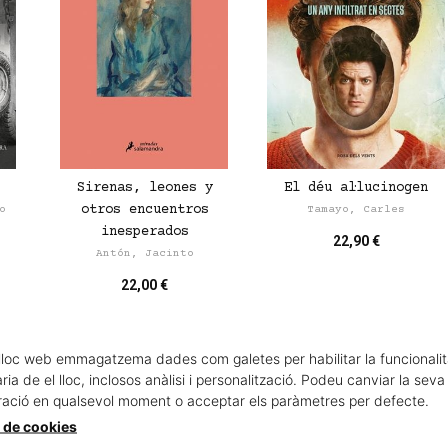
Sirenas, leones y
El déu al·lucinogen
otros encuentros
o
Tamayo, Carles
inesperados
22,90 €
Antón, Jacinto
22,00 €
lloc web emmagatzema dades com galetes per habilitar la funcionalit
ia de el lloc, inclosos anàlisi i personalització. Podeu canviar la seva
ració en qualsevol moment o acceptar els paràmetres per defecte.
a de cookies