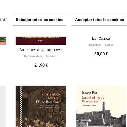
urar
Rebutjar totes les cookies
Acceptar totes les cookies
La Caixa
Burgos, Rafa
La historia secreta
30,00 €
Hernández, Anabel
21,90 €