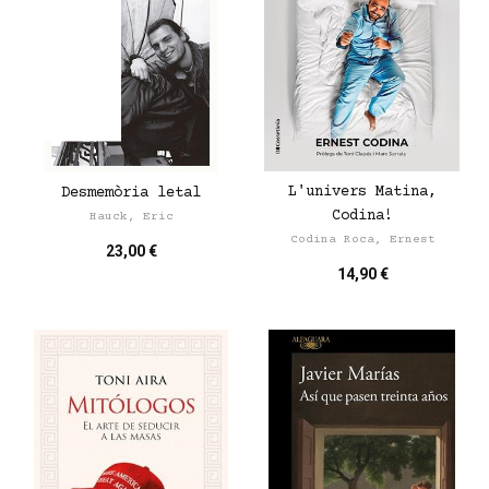
L'univers Matina,
Desmemòria letal
Codina!
Hauck, Eric
Codina Roca, Ernest
23,00 €
14,90 €