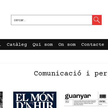
i
Catàleg
Qui som
On som
Contacte
Comunicació i per