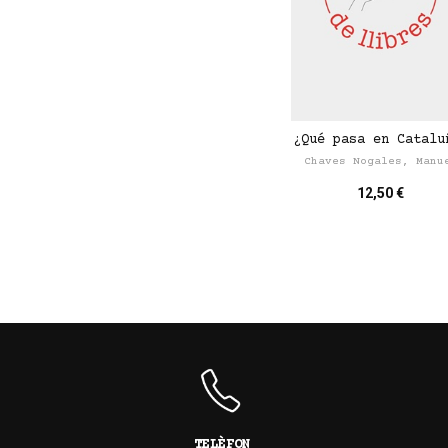
¿Qué pasa en Catalu
Chaves Nogales, Manu
12,50 €
TELÈFON