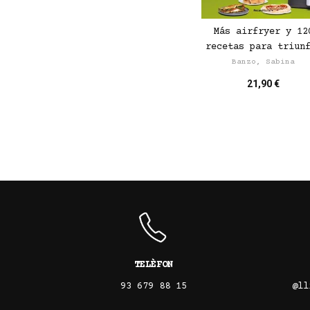
Más airfryer y 12
recetas para triun
Banzo, Sabina
21,90 €
TELÈFON
93 679 88 15
@ll