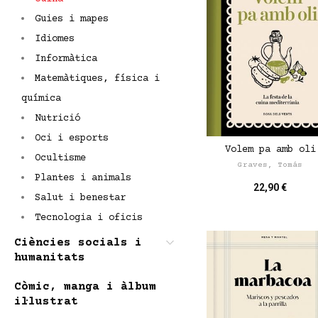
Guies i mapes
Idiomes
Informàtica
Matemàtiques, física i
química
Nutrició
Oci i esports
Volem pa amb oli
Ocultisme
Graves, Tomás
Plantes i animals
22,90 €
Salut i benestar
Tecnologia i oficis
Ciències socials i
humanitats
Còmic, manga i àlbum
il·lustrat