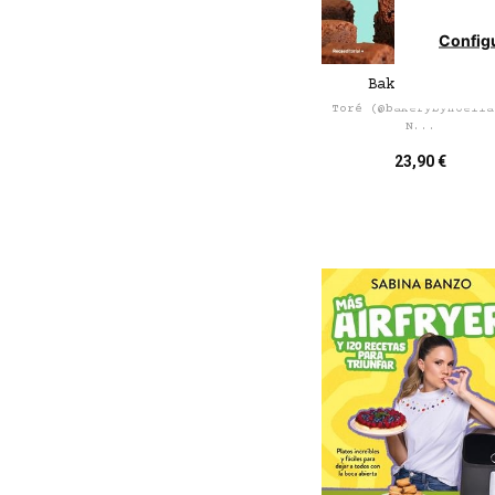
Config
Bakery hits!
Toré (@bakerybynoelia
N...
23,90 €