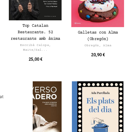
Top Catalan
Restaurants. 52
Galletas con Alma
restaurants amb ànima
(Obregón)
Escribà Calopa,
Obregón, Alma
Maite/Sal...
20,90 €
25,00 €
at