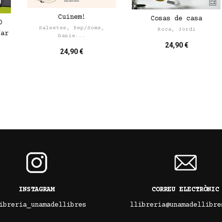
Cuinem!
Cosas de casa
0
Salsetes, Pep/Soms,
Roca, Jordi
far
Danie...
24,90 €
24,90 €
INSTAGRAM
CORREU ELECTRÒNIC
ibreria_unamadellibres
llibreria@unamadellibre