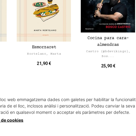
Cocina para cara-
almendras
Esmorzaret
Castro (@bdevikingo),
Hortelano, Marta
Bos...
21,90 €
25,90 €
lloc web emmagatzema dades com galetes per habilitar la funcionalit
ia de el lloc, inclosos anàlisi i personalització. Podeu canviar la seva
ració en qualsevol moment o acceptar els paràmetres per defecte.
a de cookies