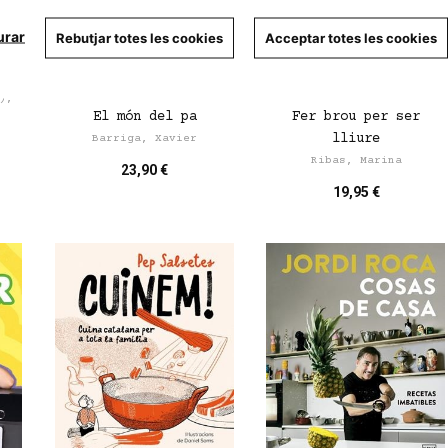
urar
Rebutjar totes les cookies
Acceptar totes les cookies
),
El món del pa
Fer brou per ser
lliure
Barriga, Xavier
Ribas, Marina
23,90 €
19,95 €