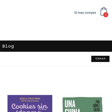
El meu compte
0
Blog
TORNAR