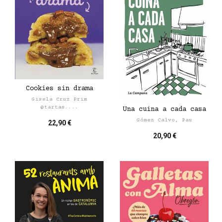
Cookies sin drama
Gisela Cruz Prim
@tartas....
Una cuina a cada casa
Gómez Calvo, Pau
22,90 €
20,90 €