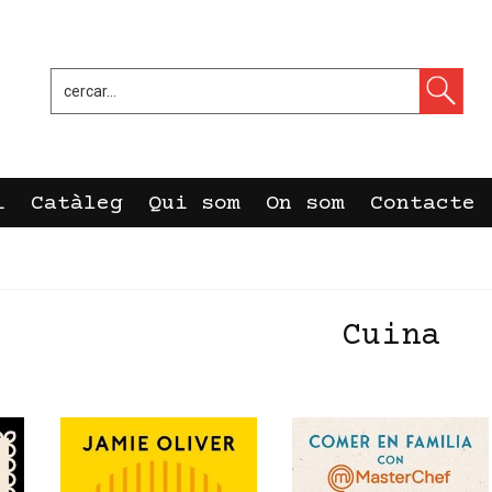
i
Catàleg
Qui som
On som
Contacte
Cuina