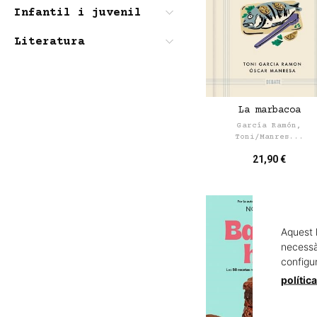
Infantil i juvenil
Literatura
La marbacoa
García Ramón,
Toni/Manres...
21,90 €
Aquest 
necessàr
configu
polític