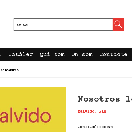
i
Catàleg
Qui som
On som
Contacte
los malditos
Nosotros l
Malvido, Pau
Anagrama
Comunicació i periodisme