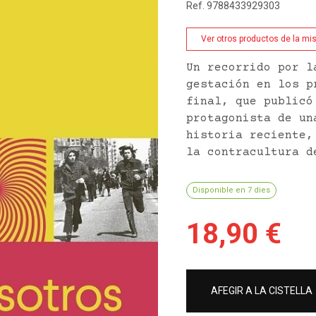
Ref. 9788433929303
Ver otros productos de la m
Un recorrido por l
gestación en los p
final, que publicó
protagonista de un
historia reciente,
la contracultura d
Disponible en 7 dies
18,90 €
AFEGIR A LA CISTELLA