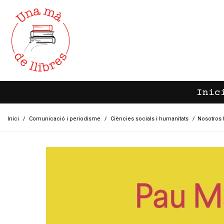
Inic
Inici
/
Comunicació i periodisme
/
Ciències socials i humanitats
/
Nosotros 