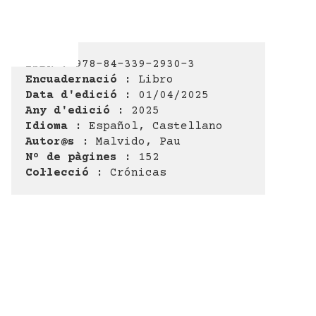
ISBN :
978-84-339-2930-3
Encuadernació :
Libro
Data d'edició :
01/04/2025
Any d'edició :
2025
Idioma :
Español, Castellano
Autor@s :
Malvido, Pau
Nº de pàgines :
152
Col·lecció :
Crónicas