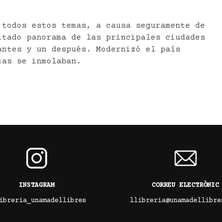
 todos estos temas, a causa seguramente de
itado panorama de las principales ciudades
antes y un después. Modernizó el país
tas se inmolaban.
INSTAGRAM
CORREU ELECTRÒNIC
ibreria_unamadellibres
llibreria@unamadellibre