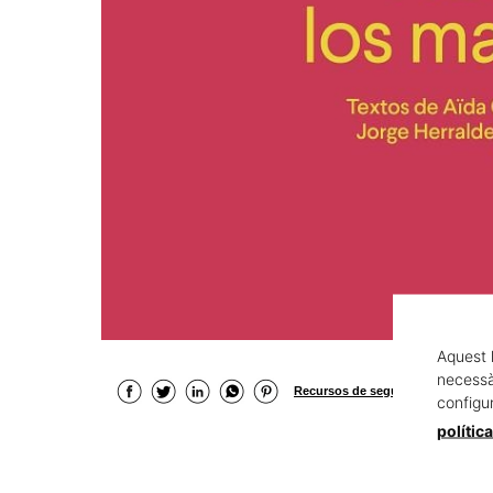
Aquest 
necessàr
Recursos de seguretat del produc
configu
polític