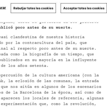
urar
Rebutjar totes les cookies
Acceptar totes les cookies
España, desde su gestación en los primeros
ublicó poco antes de su muerte.
casi clandestina de nuestra historia
do por la contracultura del país, que
inal al respecto poco antes de su muerte.
ada como la biografía de un tiempo, que
publicados en su mayoría en la influyente
de los años setenta.
epercusión de la cultura americana (con la
ak, la eclosión de las comunas, la entrada
 que nos sitúa en algunos de los escenarios
os de la Barcelona de la época, así como de
 aparecen los locales de referencia, algunas
 experimentación que, como la revolución,