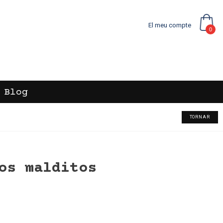
El meu compte
0
Blog
TORNAR
os malditos