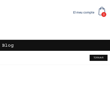
El meu compte
0
Blog
TORNAR