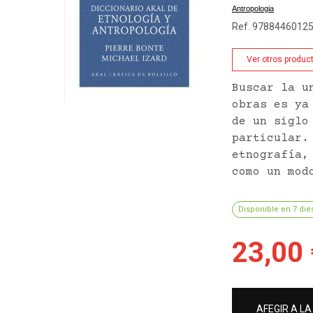
Antropologia
Ref. 9788446012
Ver otros produc
Buscar la u
obras es ya
de un siglo
particular.
etnografía,
como un mod
Disponible en 7 die
23,00 
AFEGIR A LA