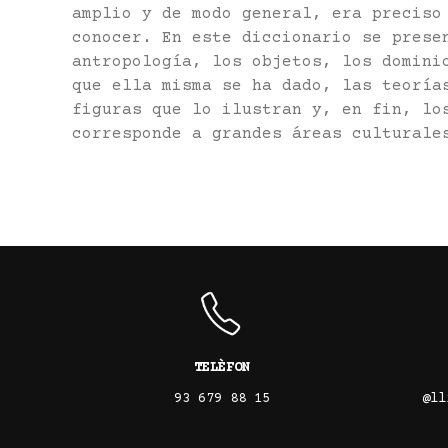
amplio y de modo general, era preciso
conocer. En este diccionario se prese
antropología, los objetos, los domini
que ella misma se ha dado, las teoría
figuras que lo ilustran y, en fin, lo
corresponde a grandes áreas culturale
TELÈFON
93 679 88 15
@ll