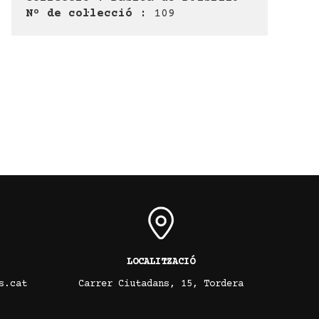
Nº de col·lecció :
109
LOCALITZACIÓ
s.cat
Carrer Ciutadans, 15, Tordera