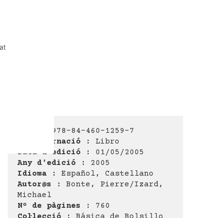
at
ISBN :
978-84-460-1259-7
Encuadernació :
Libro
Data d'edició :
01/05/2005
Any d'edició :
2005
Idioma :
Español, Castellano
Autor@s :
Bonte, Pierre/Izard,
Michael
Nº de pàgines :
760
Col·lecció :
Básica de Bolsillo