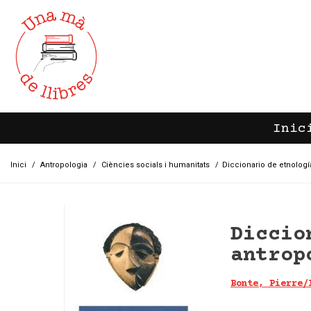
Inic
Inici
/
Antropologia
/
Ciències socials i humanitats
/
Diccionario de etnologí
Diccio
antrop
Bonte, Pierre/
Akal