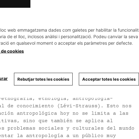
te
lloc web emmagatzema dades com galetes per habilitar la funcionalit
ia de el lloc, inclosos anàlisi i personalització. Podeu canviar la seva
ració en qualsevol moment o acceptar els paràmetres per defecte.
a de cookies
urar
Rebutjar totes les cookies
Acceptar totes les cookies
ersidad de sus obras es ya un viejo intento
efine el programa de una ciencia particular.
-etnografía, etnología, antropología-
al de conocimiento (Lévi-Strauss). Esto nos
ación antropológica hoy no se limita a las
itivas, sino que también se aplica al
os problemas sociales y culturales del mundo
entar la antropología a un público muy