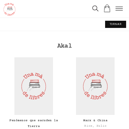
TORNAR
Akal
Fenómenos que sacuden la
Marx & China
Rios, Xulio
Tierra