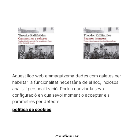
Aquest lloc web emmagatzema dades com galetes per
habilitar la funcionalitat necessària de el lloc, inclosos
anàlisi i personalització. Podeu canviar la seva
Campesinos y señores
Pagesos i senyors
configuració en qualsevol moment o acceptar els
Kallifatides, Theodor
Kallifatides, Theodor
paràmetres per defecte.
19,50 €
19,50 €
política de cookies
Configurar