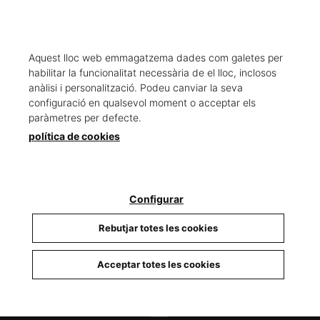
Aquest lloc web emmagatzema dades com galetes per
habilitar la funcionalitat necessària de el lloc, inclosos
anàlisi i personalització. Podeu canviar la seva
configuració en qualsevol moment o acceptar els
paràmetres per defecte.
CARREGAR MÉS RESULTATS
política de cookies
Configurar
TELÈFON
Rebutjar totes les cookies
93 679 88 15
Acceptar totes les cookies