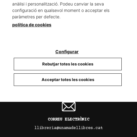
anàlisi i personalització. Podeu canviar la seva
configuració en qualsevol moment o acceptar els
paràmetres per defecte.
política de cookies
TELÈFON
93 679 88 15
Configurar
Rebutjar totes les cookies
INSTAGRAM
Acceptar totes les cookies
@llibreria_unamadellibres
CORREU ELECTRÒNIC
llibreria@unamadellibres.cat