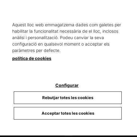
Aquest lloc web emmagatzema dades com galetes per
habilitar la funcionalitat necessària de el lloc, inclosos
anàlisi i personalització. Podeu canviar la seva
configuració en qualsevol moment o acceptar els
paràmetres per defecte.
CARREGAR MÉS RESULTATS
política de cookies
Configurar
TELÈFON
Rebutjar totes les cookies
93 679 88 15
Acceptar totes les cookies