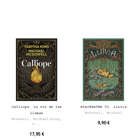
Calliope. La voz de las
BLACKWATER VI. Lluvia
McDowell, Michael
llamas
Mcdowell, Michael/King,
9,90 €
T...
17,95 €