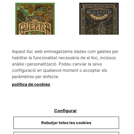
Aquest lloc web emmagatzema dades com galetes per
habilitar la funcionalitat necessària de el lloc, inclosos
anàlisi i personalització. Podeu canviar la seva
BLACKWATER IV. La guerra
BLACKWATER III. La casa
configuració en qualsevol moment o acceptar els
McDowell, Michael
McDowell, Michael
paràmetres per defecte.
9,90 €
9,90 €
política de cookies
Configurar
Rebutjar totes les cookies