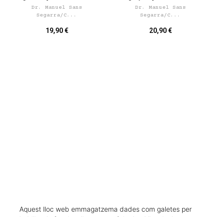
Dr. Manuel Sans
Dr. Manuel Sans
Segarra/C...
Segarra/C...
19,90 €
20,90 €
CARREGAR MÉS RESULTATS
Aquest lloc web emmagatzema dades com galetes per