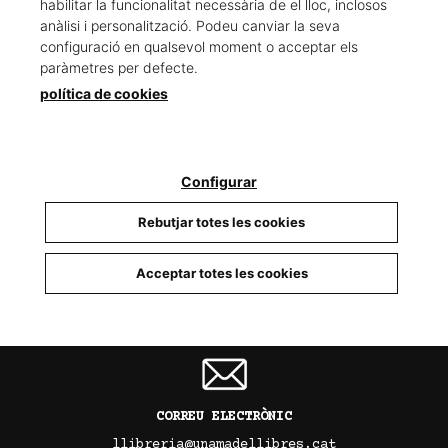
habilitar la funcionalitat necessària de el lloc, inclosos
anàlisi i personalització. Podeu canviar la seva
configuració en qualsevol moment o acceptar els
paràmetres per defecte.
política de cookies
TELÈFON
93 679 88 15
Configurar
Rebutjar totes les cookies
INSTAGRAM
Acceptar totes les cookies
@llibreria_unamadellibres
CORREU ELECTRÒNIC
llibreria@unamadellibres.cat