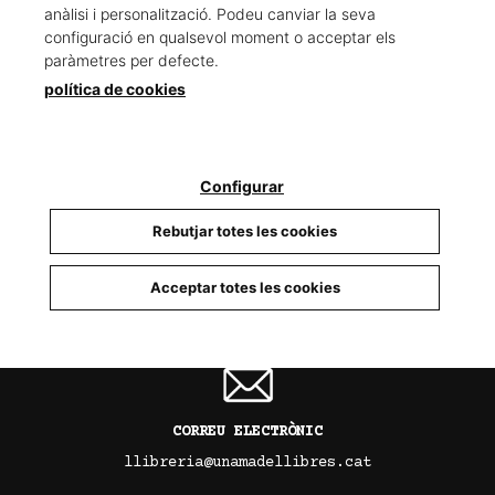
anàlisi i personalització. Podeu canviar la seva
configuració en qualsevol moment o acceptar els
paràmetres per defecte.
política de cookies
TELÈFON
93 679 88 15
Configurar
Rebutjar totes les cookies
INSTAGRAM
Acceptar totes les cookies
@llibreria_unamadellibres
CORREU ELECTRÒNIC
llibreria@unamadellibres.cat