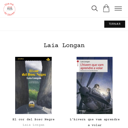
TORNAR
Laia Longan
El cor del Bosc Negre
L'hivern que vam aprendre
Laia Longan
a volar