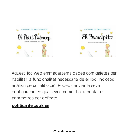
Aquest lloc web emmagatzema dades com galetes per
habilitar la funcionalitat necessària de el lloc, inclosos
anàlisi i personalització. Podeu canviar la seva
El Petit Príncep (edició
El Principito (edición
configuració en qualsevol moment o acceptar els
oficial)
original con las acuarelas
paràmetres per defecte.
Saint-Exupéry, Antoine de
...
política de cookies
Saint-Exupéry, Antoine de
6,95 €
6,95 €
Configurar