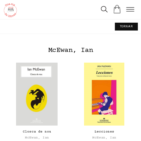
TORNAR
McEwan, Ian
Closca de nou
Lecciones
McEwan, Ian
McEwan, Ian