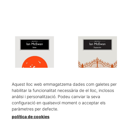
Aquest lloc web emmagatzema dades com galetes per
habilitar la funcionalitat necessària de el lloc, inclosos
anàlisi i personalització. Podeu canviar la seva
Solar
Expiación
configuració en qualsevol moment o acceptar els
McEwan, Ian
McEwan, Ian
paràmetres per defecte.
13,90 €
16,90 €
política de cookies