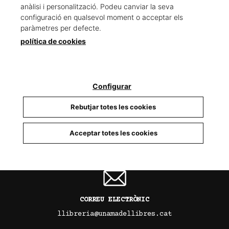
anàlisi i personalització. Podeu canviar la seva
configuració en qualsevol moment o acceptar els
paràmetres per defecte.
política de cookies
TELÈFON
93 679 88 15
Configurar
Rebutjar totes les cookies
INSTAGRAM
Acceptar totes les cookies
@llibreria_unamadellibres
CORREU ELECTRÒNIC
llibreria@unamadellibres.cat