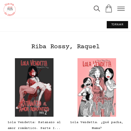
TORNAR
Riba Rossy, Raquel
Lola Vendetta: Katanazo al
Lola Vendetta. ¿Qué pacha,
amor romántico. Parte I...
Mama?