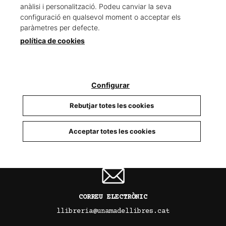
anàlisi i personalització. Podeu canviar la seva
configuració en qualsevol moment o acceptar els
paràmetres per defecte.
política de cookies
TELÈFON
93 679 88 15
Configurar
Rebutjar totes les cookies
INSTAGRAM
Acceptar totes les cookies
@llibreria_unamadellibres
CORREU ELECTRÒNIC
llibreria@unamadellibres.cat