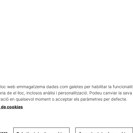
lloc web emmagatzema dades com galetes per habilitar la funcionalit
ia de el lloc, inclosos anàlisi i personalització. Podeu canviar la seva
ració en qualsevol moment o acceptar els paràmetres per defecte.
a de cookies
urar