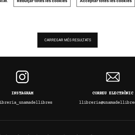
Rebutjar totes les cookies
Acceptar totes les cookies
CARREGAR MÉS RESULTATS
INSTAGRAM
CORREU ELECTRÒNIC
ibreria_unamadellibres
llibreria@unamadellibre