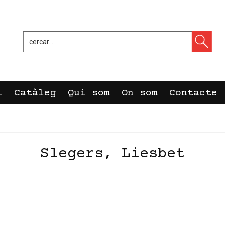
i
Catàleg
Qui som
On som
Contacte
Slegers, Liesbet