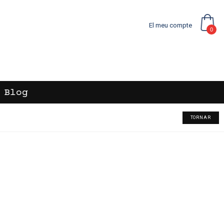
El meu compte
0
Blog
TORNAR