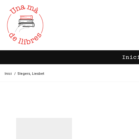
Inic
Inici
/
Slegers, Liesbet