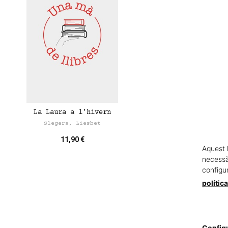
La Laura a l'hivern
Slegers, Liesbet
11,90 €
Aquest 
necessàr
configu
polític
Config