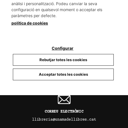
anàlisi i personalització. Podeu canviar la seva
configuració en qualsevol moment o acceptar els
paràmetres per defecte.
política de cookies
TELÈFON
93 679 88 15
Configurar
Rebutjar totes les cookies
INSTAGRAM
Acceptar totes les cookies
@llibreria_unamadellibres
CORREU ELECTRÒNIC
llibreria@unamadellibres.cat