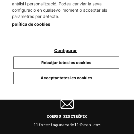
anàlisi i personalització. Podeu canviar la seva
configuració en qualsevol moment o acceptar els
paràmetres per defecte.
política de cookies
TELÈFON
93 679 88 15
Configurar
Rebutjar totes les cookies
INSTAGRAM
Acceptar totes les cookies
@llibreria_unamadellibres
CORREU ELECTRÒNIC
llibreria@unamadellibres.cat