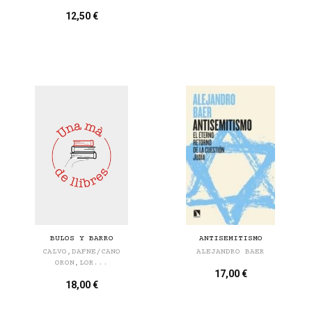
12,50 €
BULOS Y BARRO
ANTISEMITISMO
CALVO,DAFNE/CANO
ALEJANDRO BAER
ORON,LOR...
17,00 €
18,00 €