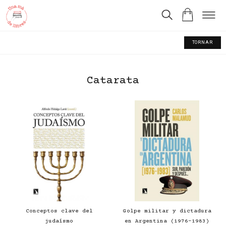
TORNAR
Catarata
Conceptos clave del
Golpe militar y dictadura
judaísmo
en Argentina (1976-1983)