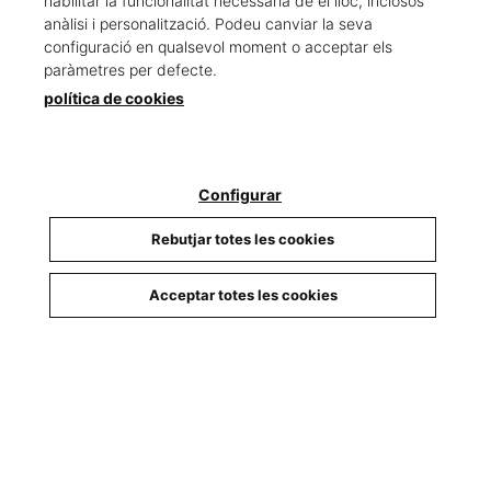
habilitar la funcionalitat necessària de el lloc, inclosos
anàlisi i personalització. Podeu canviar la seva
configuració en qualsevol moment o acceptar els
paràmetres per defecte.
política de cookies
Configurar
Rebutjar totes les cookies
Economía en crisis
Franco para jóvenes
Acceptar totes les cookies
Manera, Carles
Martínez Soler, José
A./M...
20,00 €
18,00 €