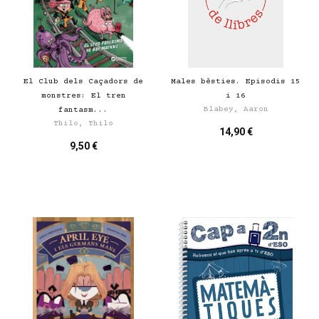
El Club dels Caçadors de
Males bèsties. Episodis 15
monstres: El tren
i 16
Blabey, Aaron
fantasm...
Thilo, Thilo
14,90 €
9,50 €