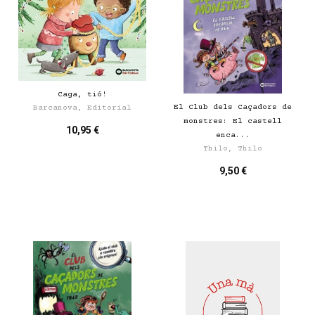
Caga, tió!
El Club dels Caçadors de
Barcanova, Editorial
monstres: El castell
10,95 €
enca...
Thilo, Thilo
9,50 €