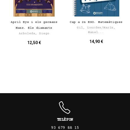
April Eye i els germans
Cap a 2n ESO. Matemàtiques
Gil, Lourdes/Marín,
Mans. Els diamants
Manel...
Arboleda, Diego
14,90 €
12,50 €
TELÈFON
93 679 88 15