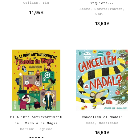
Collins, Tim
inquiete...
Moore, Gareth/Panton,
11,95 €
Gar...
13,50 €
El Llibre Antiavorriment
Cancel·lem el Nadal?
Cook, Madeleine
de l'Escola de Màgia
Baruzzi, Agnese
15,50 €