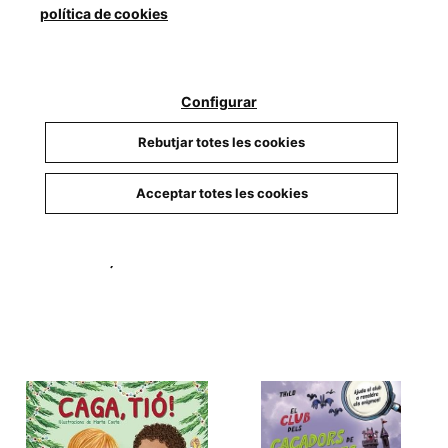
política de cookies
Configurar
Rebutjar totes les cookies
Pica, Repica
Males bèsties. Episodis 17
Acceptar totes les cookies
Baldó, Estel/Gil,
Rosa/So...
i 18
Blabey, Aaron
17,50 €
14,90 €