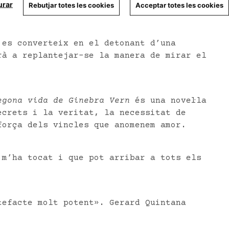
urar
Rebutjar totes les cookies
Acceptar totes les cookies
un anunci insòlit en què una dona felicita
speren, la periodista en hores baixes
ec d’escriure’n un article viral. El que
 es converteix en el detonant d’una
rà a replantejar-se la manera de mirar el
egona vida de Ginebra Vern
és una novel·la
ecrets i la veritat, la necessitat de
força dels vincles que anomenem amor.
 m’ha tocat i que pot arribar a tots els
tefacte molt potent». Gerard Quintana