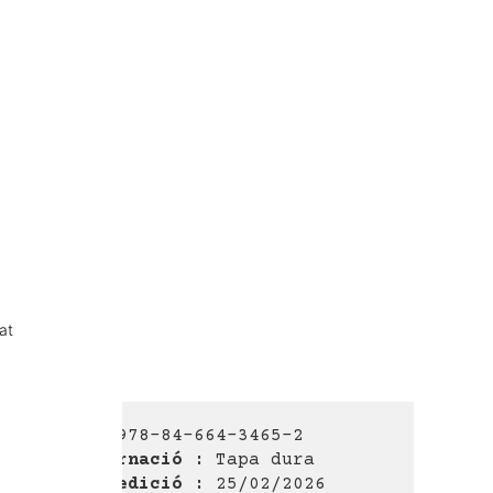
at
ISBN :
978-84-664-3465-2
Encuadernació :
Tapa dura
Data d'edició :
25/02/2026