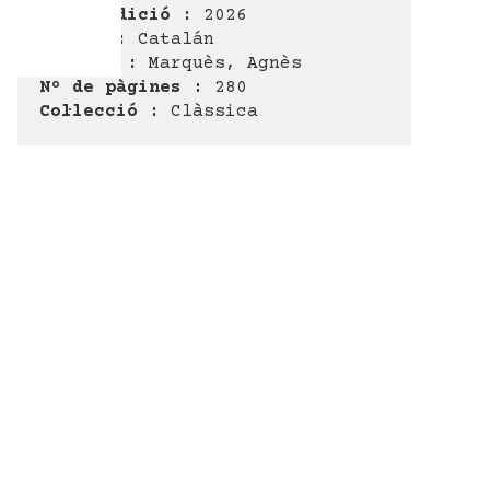
Any d'edició :
2026
Idioma :
Catalán
Autor@s :
Marquès, Agnès
Nº de pàgines :
280
Col·lecció :
Clàssica