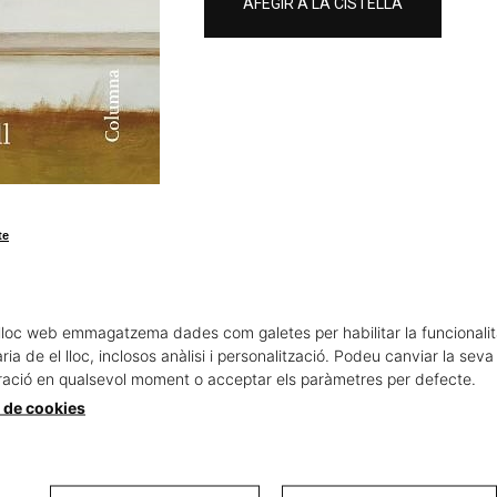
AFEGIR A LA CISTELLA
te
lloc web emmagatzema dades com galetes per habilitar la funcionalit
ia de el lloc, inclosos anàlisi i personalització. Podeu canviar la seva
ració en qualsevol moment o acceptar els paràmetres per defecte.
a de cookies