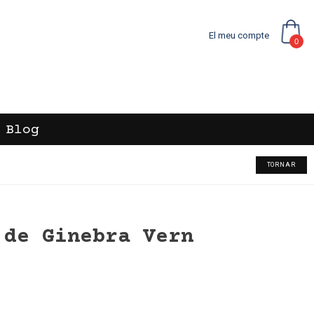
El meu compte
0
Blog
TORNAR
 de Ginebra Vern