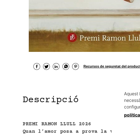
Recursos de seguretat del produc
Aquest 
Descripció
necessàr
configu
polític
PREMI RAMON LLULL 2026
Quan l’amor posa a prova la veritat