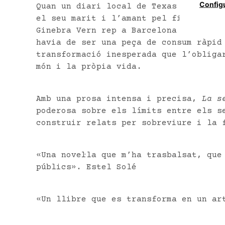
Config
Quan un diari local de Texas publica 
el seu marit i l’amant pel fill que e
Ginebra Vern rep a Barcelona l’encàrr
havia de ser una peça de consum ràpid
transformació inesperada que l’obliga
món i la pròpia vida.
Amb una prosa intensa i precisa,
La s
poderosa sobre els límits entre els s
construir relats per sobreviure i la 
«Una novel·la que m’ha trasbalsat, que
públics». Estel Solé
«Un llibre que es transforma en un ar