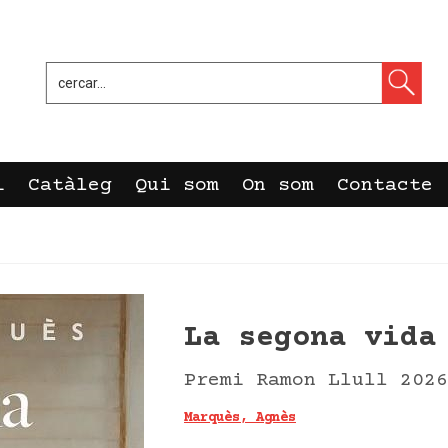
i
Catàleg
Qui som
On som
Contacte
La segona vida
Premi Ramon Llull 2026
Marquès, Agnès
Columna Edicions