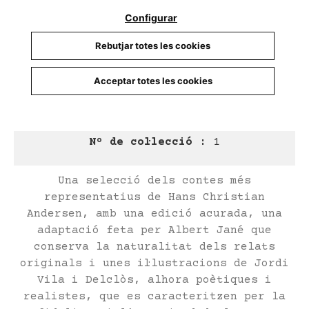
Any d'edició :
0
Configurar
Idioma :
Catalán
Rebutjar totes les cookies
Autor@s :
Andersen, Hans Christian
Traductor@s :
Jané Riera, Albert
Acceptar totes les cookies
Ilustradores :
Vila Delclòs, Jordi
Nº de pàgines :
224
Col·lecció :
L'hora dels clàssics
Nº de col·lecció :
1
Una selecció dels contes més
representatius de Hans Christian
Andersen, amb una edició acurada, una
adaptació feta per Albert Jané que
conserva la naturalitat dels relats
originals i unes il·lustracions de Jordi
Vila i Delclòs, alhora poètiques i
realistes, que es caracteritzen per la