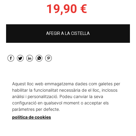
19,90 €
AFEGIR A LA CISTELLA
Recursos de seguretat del producte
Aquest lloc web emmagatzema dades com galetes per
habilitar la funcionalitat necessària de el lloc, inclosos
anàlisi i personalització. Podeu canviar la seva
Descripció
configuració en qualsevol moment o acceptar els
paràmetres per defecte.
ISBN :
978-84-9825-013-8
política de cookies
Encuadernació :
Tapa dura
Data d'edició :
02/12/2025