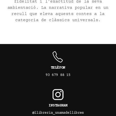
fidelitat i l'exactitud de la seva
ambientació. La narrativa popular en un
recull que eleva aquests contes a la
categoria de clàssics universals.
TELÈFON
93 679 88 15
INSTAGRAM
@llibreria_unamadellibres