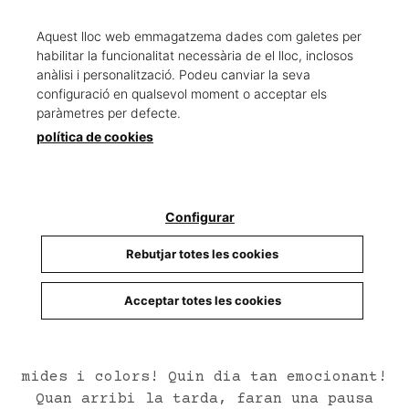
Col·lecció :
Llibres joc
Aquest lloc web emmagatzema dades com galetes per
habilitar la funcionalitat necessària de el lloc, inclosos
Un llibre amb olors per celebrar Nadal!
anàlisi i personalització. Podeu canviar la seva
configuració en qualsevol moment o acceptar els
L’hivern ja és aquí! Endinsa’t al bosc i
paràmetres per defecte.
acompanya els simpàtics animalons mentre
política de cookies
es preparen per celebrar el moment més
esperat de l’any!
Configurar
Primer sortiran a la recerca de l’avet
perfecte… i mentre alguns decoren la
Rebutjar totes les cookies
casa i l’arbre, altres pelaran i
repartiran grills de mandarina per
Acceptar totes les cookies
compartir. Després enfornaran cruixents
galetes de gingebre i començaran a
embolicar regals amb llaços de diferents
mides i colors! Quin dia tan emocionant!
Quan arribi la tarda, faran una pausa