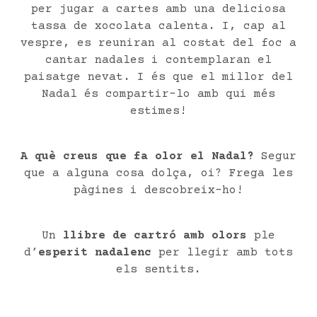
per jugar a cartes amb una deliciosa
tassa de xocolata calenta. I, cap al
vespre, es reuniran al costat del foc a
cantar nadales i contemplaran el
paisatge nevat. I és que el millor del
Nadal és compartir-lo amb qui més
estimes!
A què creus que fa olor el Nadal?
Segur
que a alguna cosa dolça, oi? Frega les
pàgines i descobreix-ho!
Un
llibre de cartró
amb olors
ple
d’
esperit nadalenc
per llegir amb tots
els sentits.