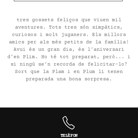
En Plim, la Plam i en Plum són els
protagonistes d’aquesta nova col·lecció:
tres gossets feliços que viuen mil
aventures. Tots tres són simpàtics,
curiosos i molt juganers. Els millors
amics per als més petits de la família!
Avui és un gran dia, és l’aniversari
d’en Plim. Ho té tot preparat, però... i
si ningú se’n recorda de felicitar-lo?
Sort que la Plam i en Plum li tenen
preparada una bona sorpresa.
TELÈFON