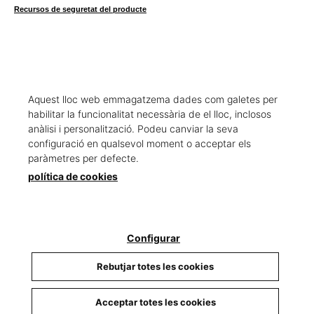
Recursos de seguretat del producte
Descripció
Aquest lloc web emmagatzema dades com galetes per
habilitar la funcionalitat necessària de el lloc, inclosos
ISBN :
978-84-1158-290-2
anàlisi i personalització. Podeu canviar la seva
Encuadernació :
Espiral
configuració en qualsevol moment o acceptar els
Data d'edició :
01/10/2025
paràmetres per defecte.
Any d'edició :
2025
política de cookies
Idioma :
Catalán
Autor@s :
Martín Rodríguez, Maria
Ester/Gasso Gimeno, Anna María
Configurar
Ilustradores :
Guijarro Ruiz, María
Rebutjar totes les cookies
Reyes
Nº de pàgines :
14
Acceptar totes les cookies