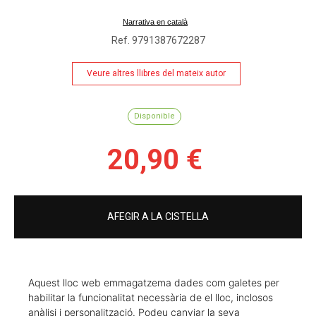
L'altra editorial
Narrativa en català
Ref. 9791387672287
Veure altres llibres del mateix autor
Disponible
20,90 €
AFEGIR A LA CISTELLA
Aquest lloc web emmagatzema dades com galetes per
habilitar la funcionalitat necessària de el lloc, inclosos
Recursos de seguretat del producte
anàlisi i personalització. Podeu canviar la seva