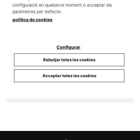
configuració en qualsevol moment o acceptar els
paràmetres per defecte.
política de cookies
Descripció
ISBN :
979-13-87672-28-7
Configurar
Encuadernació :
Libro
Data d'edició :
01/09/2025
Rebutjar totes les cookies
Any d'edició :
2025
Idioma :
Catalán
Acceptar totes les cookies
Autor@s :
Sala, Toni
Nº de pàgines :
328