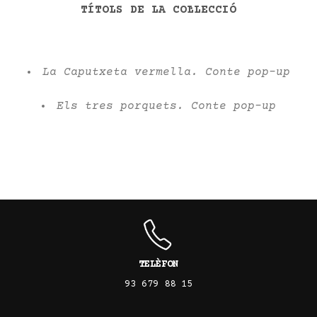
TÍTOLS DE LA COL·LECCIÓ
La Caputxeta vermella. Conte pop-up
Els tres porquets. Conte pop-up
TELÈFON
93 679 88 15