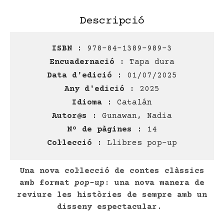
Descripció
ISBN :
978-84-1389-989-3
Encuadernació :
Tapa dura
Data d'edició :
01/07/2025
Any d'edició :
2025
Idioma :
Catalán
Autor@s :
Gunawan, Nadia
Nº de pàgines :
14
Col·lecció :
Llibres pop-up
Una nova col·lecció de contes clàssics
amb format
pop-up
: una nova manera de
reviure les històries de sempre amb un
disseny espectacular.