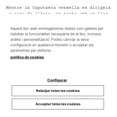
Mentre la Caputxeta vermella es dirigeix
a casa de l’àvia, es troba amb un llop
astut i famolenc. Aconseguirà arribar
sana i estàlvia al seu destí?
Aquest lloc web emmagatzema dades com galetes per
habilitar la funcionalitat necessària de el lloc, inclosos
anàlisi i personalització. Podeu canviar la seva
En aquesta versió interactiva del conte
configuració en qualsevol moment o acceptar els
tradicional, cada pàgina sorprèn amb
paràmetres per defecte.
escenes tridimensionals. La història de
política de cookies
sempre, ara més visual i emocionant que
mai.
Configurar
Rebutjar totes les cookies
Un format pop-up espectacular
: cada
escena cobra vida gràcies als relleus
tridimensionals.
Acceptar totes les cookies
Un conte atemporal
: el clàssic de
La