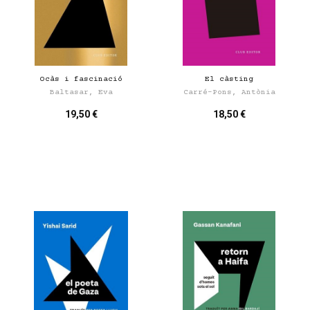
Ocàs i fascinació
El càsting
Baltasar, Eva
Carré-Pons, Antònia
19,50 €
18,50 €