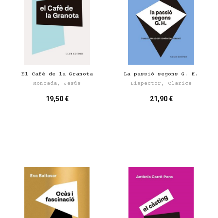
El Cafè de la Granota
La passió segons G. H.
Moncada, Jesús
Lispector, Clarice
19,50 €
21,90 €