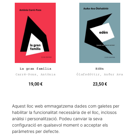
La gran família
Edèn
Carré-Pons, Antònia
Ólafsdóttir, Auður Ava
19,00 €
23,50 €
Aquest lloc web emmagatzema dades com galetes per
habilitar la funcionalitat necessària de el lloc, inclosos
anàlisi i personalització. Podeu canviar la seva
configuració en qualsevol moment o acceptar els
paràmetres per defecte.