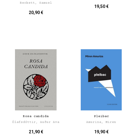
Beckett, Samuel
19,50 €
20,90 €
Rosa candida
Pleibac
Ólafsdóttir, Auður Ava
Amuriza, Miren
21,90 €
19,90 €