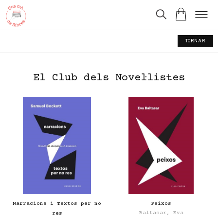
TORNAR
El Club dels Novel·listes
Narracions i Textos per no
Peixos
Baltasar, Eva
res