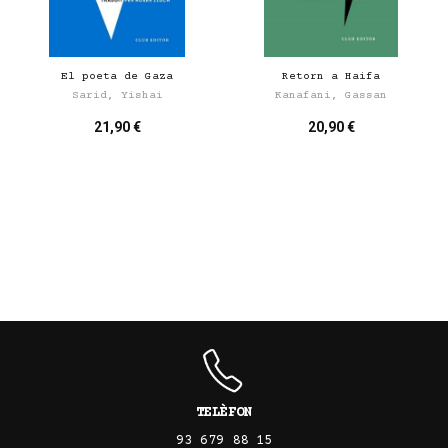
El poeta de Gaza
Retorn a Haifa
Sarid, Yishai
Kanafani, Gassan
21,90 €
20,90 €
TELÈFON
93 679 88 15